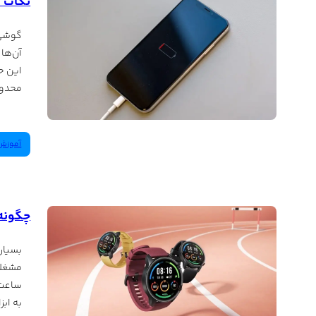
نکات م
گوشی‌
آن‌ها 
این ح
محدود
آموزش‌
چگونه 
بسیار
مشغله
ساعت‌
به اب