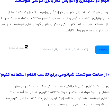
هم در نگهداری و افزایش عمر باتری گوشی هوشمند
های هوشمند به ابزاری ضروری در زندگی روزمره ما تبدیل شده‌اند. ما از
برای برقراری ارتباط، سرگرمی، کار، و مدیریت امور مختلف استفاده می‌کنیم. با
ال، همانند هر وسیله الکترونیکی دیگری، باتری گوشی‌های هوشمند نیز عمر
ی دارند و به مرور زمان کارایی…
اشتراک گذاری
 و ترفند
مرداد 13, 1403
k1mirani
از ساعت هوشمند شیائومی برای تناسب اندام استفاده کنیم؟
ی از ما در دنیای مدرن با چالش حفظ سلامتی و تناسب اندام در میان
‌های روزمره مواجه هستیم. خوشبختانه، فناوری به یاری ما آمده است.
های هوشمند شیائومی با تلفیق فناوری‌های پیشرفته و طراحی کاربرپسند،
زاری قدرتمند برای همراهی ما در مسیر رسیدن…