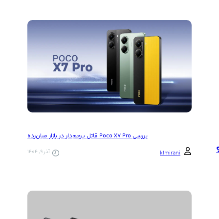
بررسی Poco X7 Pro قاتل پرچم‌دار در بازار میان‌رده
آذر 9, 1404
k1mirani