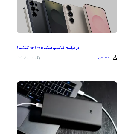
در مراسم گلکسی آنپکد ۲۰۲۵ چه گذشت؟
بهمن 8, 1403
k1mirani