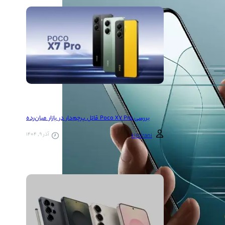
بررسی Poco X7 Pro قاتل پرچم‌دار در بازار میان‌رده
آذر 9, 1404
k1mirani