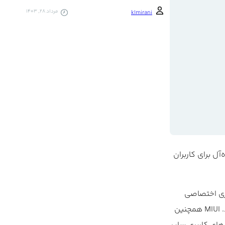
مرداد 28, 1403
k1mirani
ل برای کاربران
بری اختصاصی
خود با نام MIUI را توسعه داده است که ضمن بهره‌مندی از هسته اندروید، امکانات و قابلیت‌های بیشتری را در اختیار کاربران قرار می‌دهد. MIUI همچنین