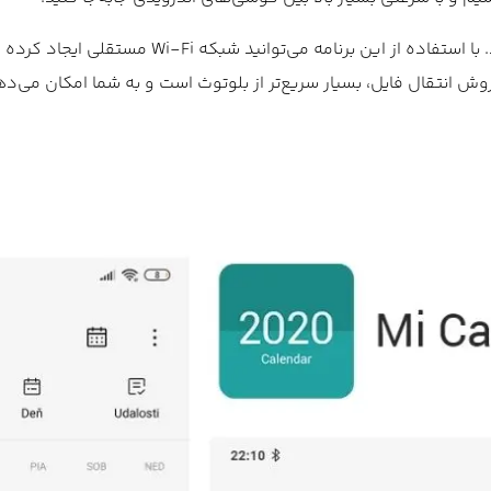
ShareMe شباهت زیادی به قابلیت AirDrop گوشی‌های آیفون دارد. با استفاده از این برنامه می‌توا
ش انتقال فایل، بسیار سریع‌تر از بلوتوث است و به شما امکان می‌ده