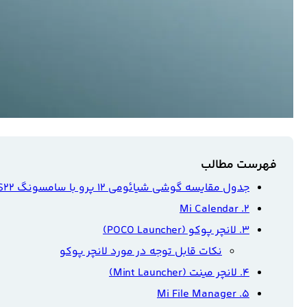
فهرست مطالب
جدول مقایسه گوشی شیائومی 12 پرو با سامسونگ S22 پلاس
۲. Mi Calendar
۳. لانچر پوکو (POCO Launcher)
نکات قابل توجه در مورد لانچر پوکو
۴. لانچر مینت (Mint Launcher)
۵. Mi File Manager